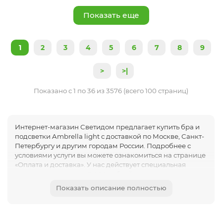
Показать еще
1
2
3
4
5
6
7
8
9
>
>|
Показано с 1 по 36 из 3576 (всего 100 страниц)
Интернет-магазин Светидом предлагает купить бра и
подсветки Ambrella light с доставкой по Москве, Санкт-
Петербургу и другим городам России. Подробнее с
условиями услуги вы можете ознакомиться на странице
«Оплата и доставка». У нас действует специальная
акция для заказов от 5 000 рублей – транспортировка
до адреса получателя по Москве полностью бесплатна.
Показать описание полностью
Мы также предлагаем услуги по сборке, установке,
монтажу и подключению освещения. Опытные мастера
качественно и оперативно выполнят все работы в срок.