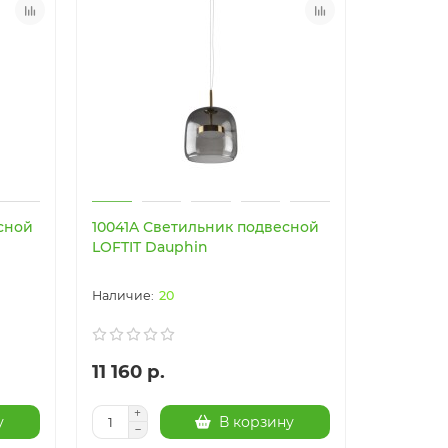
сной
10041A Светильник подвесной
LOFTIT Dauphin
20
11 160 р.
у
В корзину