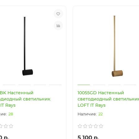
нка
Новинка
5BK Настенный
10055GD Настенный
одиодный светильник
светодиодный светильни
IT Rays
LOFT IT Rays
28
22
0 р.
5 100 р.