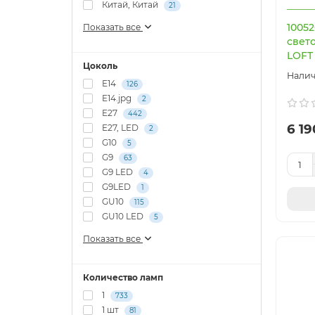
Китай, Китай
21
1005
Показать все
свет
LOFT 
Цоколь
E14
126
E14.jpg
2
E27
442
6 19
E27, LED
2
G10
5
G9
63
G9 LED
4
G9LED
1
GU10
115
GU10 LED
5
Показать все
Количество ламп
1
733
1 шт
81