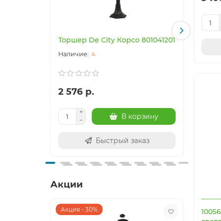
Торшер De City Корсо 801041201
Торше
4
2 576 р.
1 712
В корзину
Быстрый заказ
Акции
Акция - 30%
Акция
1005