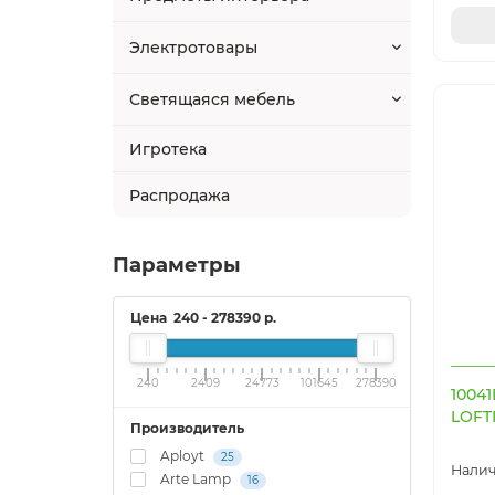
Электротовары
Светящаяся мебель
Игротека
Распродажа
Параметры
Цена
240
-
278390
р.
240
2409
24773
101645
278390
1004
LOFT
Производитель
Aployt
25
Arte Lamp
16