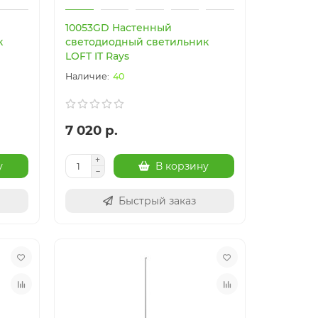
10053GD Настенный
к
светодиодный светильник
LOFT IT Rays
40
7 020 р.
у
В корзину
Быстрый заказ