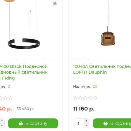
5/400 Black Подвесной
10040A Светильник подве
одиодный светильник
LOFTIT Dauphin
IT Ring
2
20
40 р.
11 160 р.
33 480 р.
В корзину
В корзин