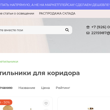
АТЬ НАПРЯМУЮ, А НЕ НА МАРКЕТПЛЕЙСАХ! СДЕЛАЕМ ДЕШЕВЛЕ!
е статьи о освещении
РАСПРОДАЖА СКЛАДА
+7 (926) 
2215987@
етильники
тильники для коридора
лчанию
Название
Цена
Рейтинг
 - 50%