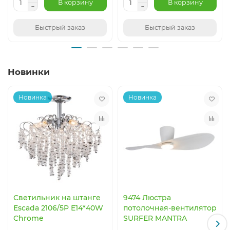
В корзину
В корзину
Москве: +7 (926) 062-61-33.. Наши профессиональные
консультанты помогут вам с подбором нужной модели.
Быстрый заказ
Быстрый заказ
Новинки
Новинка
Новинка
Светильник на штанге
9474 Люстра
Escada 2106/5P E14*40W
потолочная-вентилятор
Chrome
SURFER MANTRA