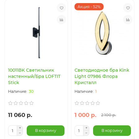
Акция - 52%
10011BK Светильник
Светодиодное бра Kink
настенный/Бра LOFTIT
Light 07986 Флора
Stick
Кристалл
30
1
11 060 р.
1 000 р.
2 100 р.
В корзину
В корзину