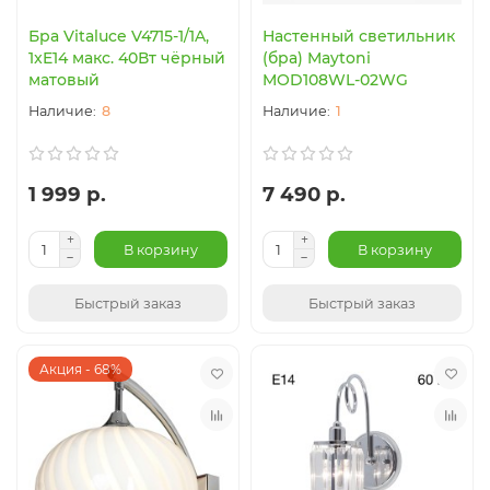
Бра Vitaluce V4715-1/1A,
Настенный светильник
1xE14 макс. 40Вт чёрный
(бра) Maytoni
матовый
MOD108WL-02WG
8
1
1 999 р.
7 490 р.
В корзину
В корзину
Быстрый заказ
Быстрый заказ
Акция - 68%