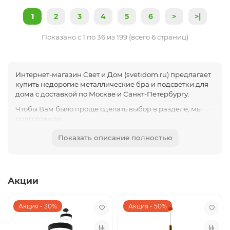
1
2
3
4
5
6
>
>|
Показано с 1 по 36 из 199 (всего 6 страниц)
Интернет-магазин Свет и Дом (svetidom.ru) предлагает
купить недорогие металлические бра и подсветки для
дома с доставкой по Москве и Санкт-Петербургу.
Чтобы Вам было проще сделать выбор в разделе, мы
подготовили:
Качественные фото бра
Показать описание полностью
Товары в нашем каталоге содержат все
необходимые технические характеристики
Все товары имеют сертификаты качества, поэтому
можете не переживать за качество полученного
Акции
заказа
Вот еще наши преимущества:
Акция - 30%
Акция - 50%
бесплатные консультации дизайнеров;
работа 7 дней в неделю;