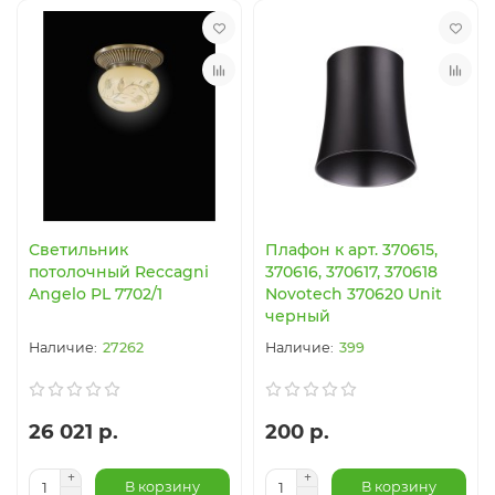
Светильник
Плафон к арт. 370615,
потолочный Reccagni
370616, 370617, 370618
Angelo PL 7702/1
Novotech 370620 Unit
черный
27262
399
26 021 р.
200 р.
В корзину
В корзину