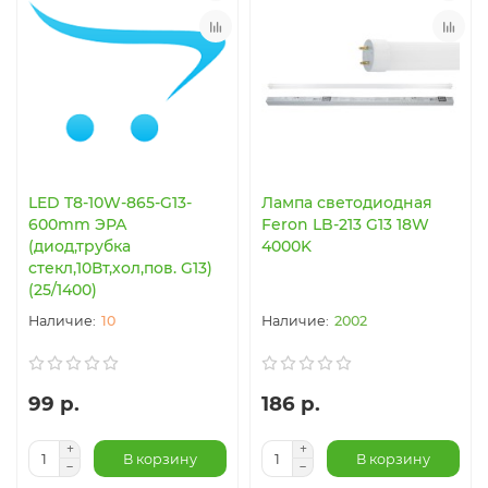
LED T8-10W-865-G13-
Лампа светодиодная
600mm ЭРА
Feron LB-213 G13 18W
(диод,трубка
4000K
стекл,10Вт,хол,пов. G13)
(25/1400)
10
2002
99 р.
186 р.
В корзину
В корзину