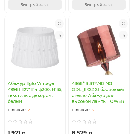
Быстрый заказ
Быстрый заказ
Абажур Eglo Vintage
4868/1S STANDING
49961 E27*E14 ф200, H135,
ODL_EX22 21 бордовый/
текстиль с декором,
стекло Абажур для
белый
высокой лампы TOWER
2
3
1 971 р.
8 579 р.