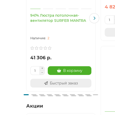
4 82
9474 Люстра потолочная-
9521
вентилятор SURFER MANTRA
вент
MAN
2
41 306 р.
39 3
В корзину
Быстрый заказ
Акции