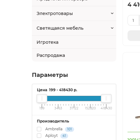
4 41
Электротовары
Светящаяся мебель
Игротека
Распродажа
Параметры
Цена
199
-
418430
р.
199
3463
37122
152820
418430
Производитель
Ambrella
101
Aployt
41