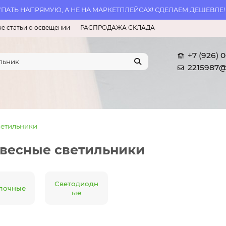
АТЬ НАПРЯМУЮ, А НЕ НА МАРКЕТПЛЕЙСАХ! СДЕЛАЕМ ДЕШЕВЛЕ!
е статьи о освещении
РАСПРОДАЖА СКЛАДА
+7 (926) 
2215987@
етильники
весные светильники
Светодиодн
лочные
ые