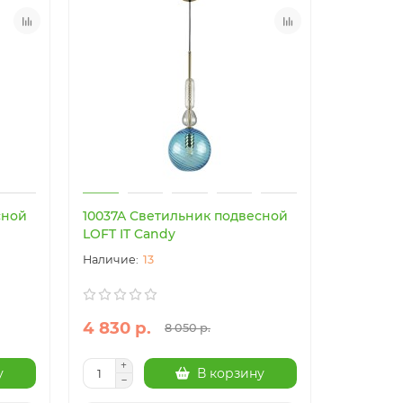
сной
10037A Светильник подвесной
LOFT IT Candy
13
4 830 р.
8 050 р.
у
В корзину