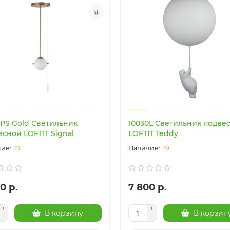
9PS Gold Светильник
10030L Светильник подве
сной LOFTIT Signal
LOFTIT Teddy
19
19
0 р.
7 800 р.
В корзину
В корзин