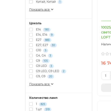
Китай, Китай
1
Показать все
Цоколь
1002
E14
190
свет
E14, E14
9
LOFT 
E27
883
E27, E27
30
G10
5
G4, G4
3
G9
105
16 7
G9 LED
3
G9 LED, G9 LED
2
G9, G9
20
Показать все
Количество ламп
1
825
1 шт
519