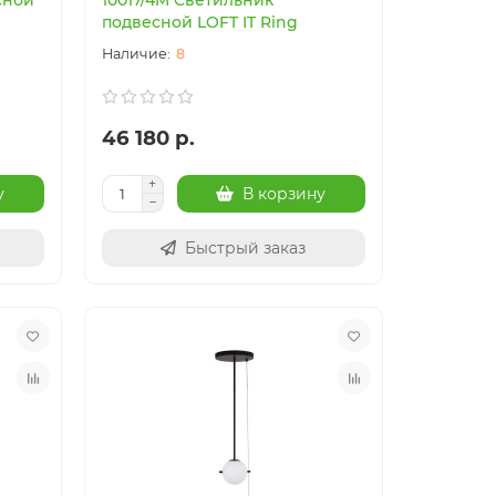
сной
10017/4M Светильник
подвесной LOFT IT Ring
8
46 180 р.
у
В корзину
Быстрый заказ