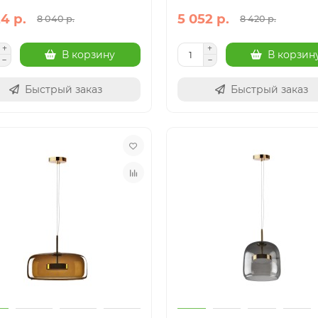
4 р.
5 052 р.
8 040 р.
8 420 р.
 Люстра потолочная-
9525 Люстра потолочная-
В корзину
В корзин
илятор PATAGONIA
вентилятор GLASS FAN
TRA
MANTRA
Быстрый заказ
Быстрый заказ
3
4
64 р.
36 276 р.
В корзину
В корзин
Быстрый заказ
Быстрый заказ