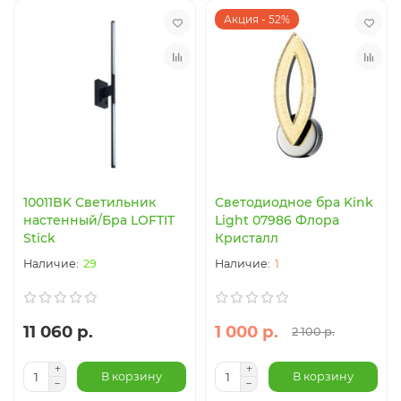
Акция - 52%
10011BK Светильник
Светодиодное бра Kink
настенный/Бра LOFTIT
Light 07986 Флора
Stick
Кристалл
29
1
11 060 р.
1 000 р.
2 100 р.
В корзину
В корзину