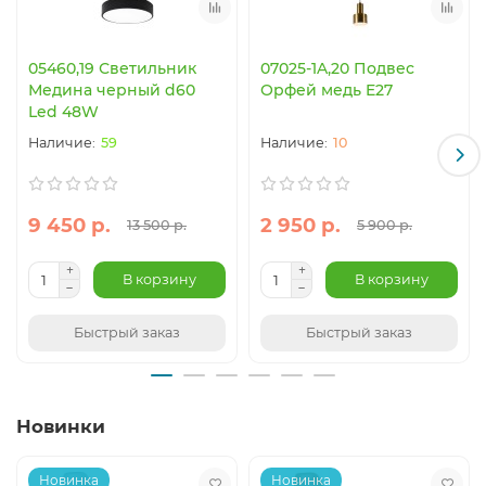
по Москве и СПБ, если вы сделаете заказ на 5
тысячи рублей
Низкие цены на весь ассортимент бра
05460,19 Светильник
07025-1A,20 Подвес
Монтаж и установку светотехники
Медина черный d60
Орфей медь E27
Регулярные
распродажи
, акции и скидочные
Led 48W
программы
Расширенная гарантия на множество продукции
59
10
Хотите купить бра и подсветки в стиле хай-тек, но нет
времени на выбор продукции? Звоните по телефону в
Москве: +7 (926) 062-61-33. Наши консультанты с
9 450 р.
2 950 р.
13 500 р.
5 900 р.
удовольствием помогут вам с подбором нужной
модели.
В корзину
В корзину
Быстрый заказ
Быстрый заказ
Новинки
Новинка
Новинка