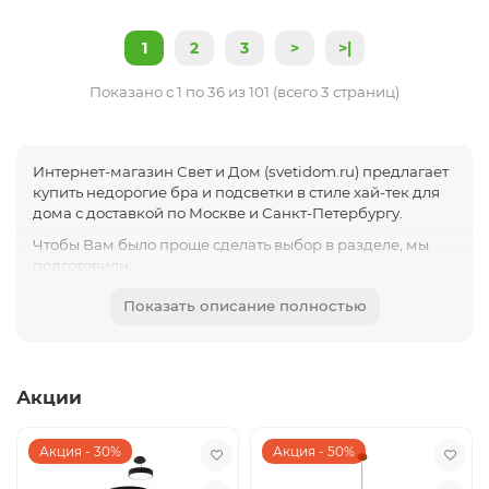
1
2
3
>
>|
Показано с 1 по 36 из 101 (всего 3 страниц)
Интернет-магазин Свет и Дом (svetidom.ru) предлагает
купить недорогие бра и подсветки в стиле хай-тек для
дома с доставкой по Москве и Санкт-Петербургу.
Чтобы Вам было проще сделать выбор в разделе, мы
подготовили:
Качественные фото бра
Показать описание полностью
Товары в нашем каталоге содержат все
необходимые технические характеристики
Все товары имеют сертификаты качества, поэтому
можете не переживать за качество полученного
Акции
заказа
К другим преимуществам нашей компании можно
Акция - 30%
Акция - 50%
отнести:
Мы доставим бра и подсветки хай-тек бесплатно