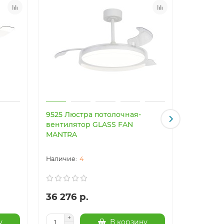
9525 Люстра потолочная-
9641 Люс
вентилятор GLASS FAN
вентиля
MANTRA
MANTRA
4
36 276 р.
41 017 
у
В корзину