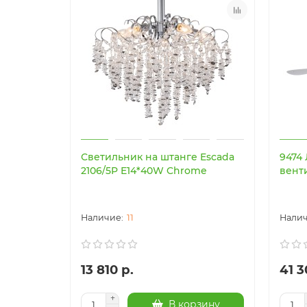
Светильник на штанге Escada
9474
2106/5P E14*40W Chrome
вент
11
13 810 р.
41 3
В корзину