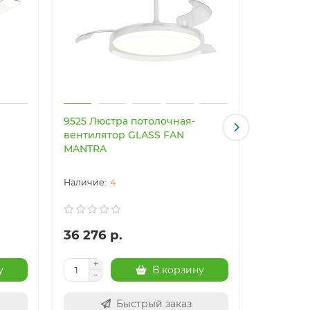
9525 Люстра потолочная-
9641 Люс
вентилятор GLASS FAN
вентиля
MANTRA
MANTRA
4
36 276 р.
41 017 
у
В корзину
Быстрый заказ