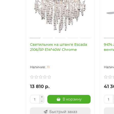
Светильник на штанге Escada
9474
2106/5P E14*40W Chrome
вент
11
13 810 р.
41 3
В корзину
Быстрый заказ