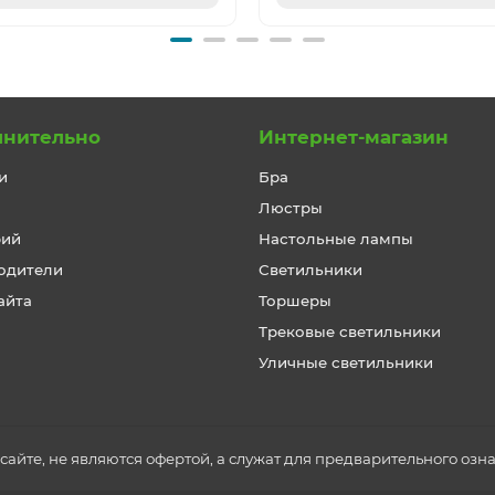
лнительно
Интернет-магазин
и
Бра
Люстры
рий
Настольные лампы
одители
Светильники
айта
Торшеры
Трековые светильники
Уличные светильники
айте, не являются офертой, а служат для предварительного озн