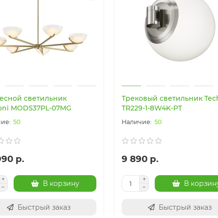
есной светильник
Трековый светильник Tech
oni MOD537PL-07MG
TR229-1-8W4K-PT
50
50
990 р.
9 890 р.
В корзину
В корзин
Быстрый заказ
Быстрый заказ