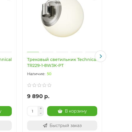
nical
Трековый светильник Technical
Трековый
TR229-1-8W3K-PT
TR229-1
50
9 890 р.
7 390 р
у
В корзину
Быстрый заказ