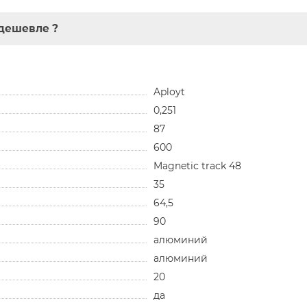
дешевле ?
Aployt
0,251
87
600
Magnetic track 48
35
64,5
90
алюминий
алюминий
20
да