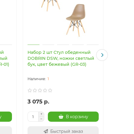
ый
Набор 2 шт Стул обеденный
Светоди
лый
DOBRIN DSW, ножки светлый
светильн
R-01)
бук, цвет бежевый (GR-03)
Imperiu
1
3 075 р.
24 003
у
В корзину
Быстрый заказ