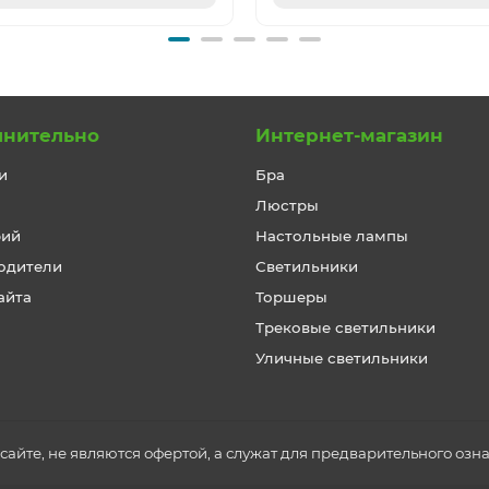
лнительно
Интернет-магазин
и
Бра
Люстры
рий
Настольные лампы
одители
Светильники
айта
Торшеры
Трековые светильники
Уличные светильники
айте, не являются офертой, а служат для предварительного озн