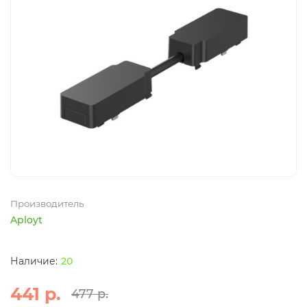
Производитель
Aployt
20
441 р.
477 р.