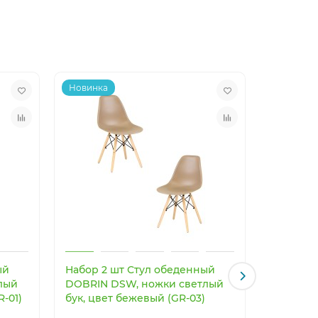
Новинка
Новинка
ый
Набор 2 шт Стул обеденный
Светоди
лый
DOBRIN DSW, ножки светлый
светильн
R-01)
бук, цвет бежевый (GR-03)
Imperiu