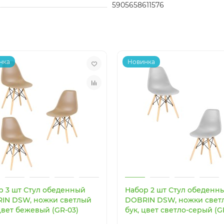
5905658611576
нка
Новинка
р 3 шт Стул обеденный
Набор 2 шт Стул обеденн
IN DSW, ножки светлый
DOBRIN DSW, ножки свет
цвет бежевый (GR-03)
бук, цвет светло-серый (G