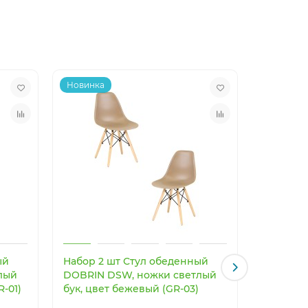
Новинка
Новинка
ый
Набор 2 шт Стул обеденный
Светоди
лый
DOBRIN DSW, ножки светлый
светильн
R-01)
бук, цвет бежевый (GR-03)
Imperiu