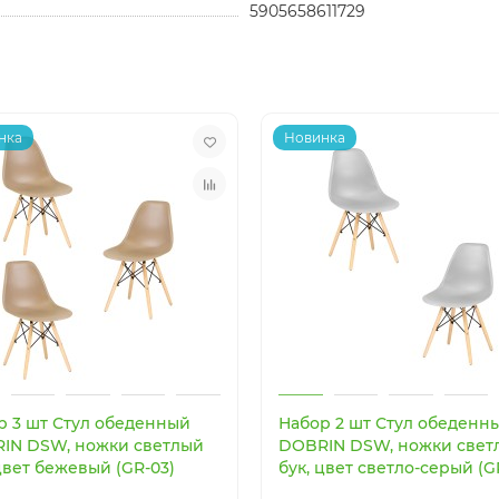
5905658611729
нка
Новинка
р 3 шт Стул обеденный
Набор 2 шт Стул обеденн
IN DSW, ножки светлый
DOBRIN DSW, ножки свет
цвет бежевый (GR-03)
бук, цвет светло-серый (G