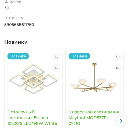
Ширина
30
Штрихкод
5905658611750
Новинки
Новинка
Новинка
Потолочный
Подвесной светильник
светильник Escada
Maytoni MOD537PL-
10220/5 LED*98W White
07MG