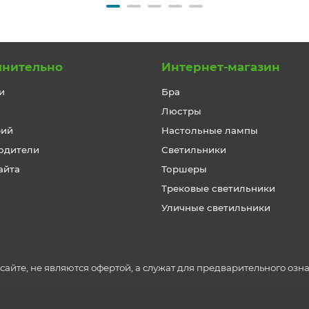
лнительно
Интернет-магазин
и
Бра
Люстры
рий
Настольные лампы
одители
Светильники
айта
Торшеры
Трековые светильники
Уличные светильники
айте, не являются офертой, а служат для предварительного озн