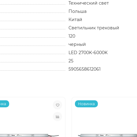
Технический свет
Польша
Китай
Светильник трековый
120
черный
LED 2700K-6000K
25
5905658612061
нка
Новинка