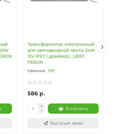
ный
Трансформатор электронный
Трансфо
 60W
для светодиодной ленты 24W
для све
 FERON
12V IP67 ( драйвер) , LB011
24V IP67
FERON
FERON
599
586 р.
782 р.
у
В корзину
Быстрый заказ