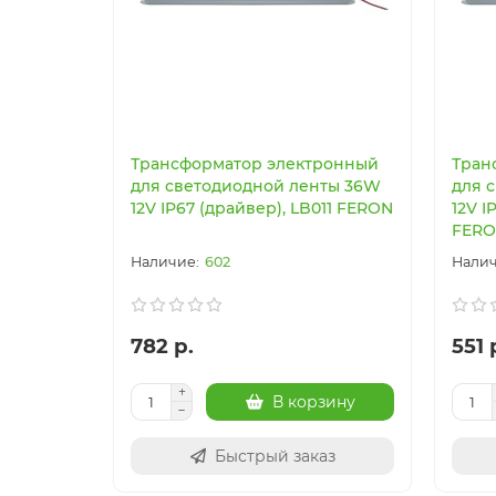
Трансформатор электронный
Тран
для светодиодной ленты 36W
для 
12V IP67 (драйвер), LB011 FERON
12V I
FER
602
782 р.
551 
В корзину
Быстрый заказ