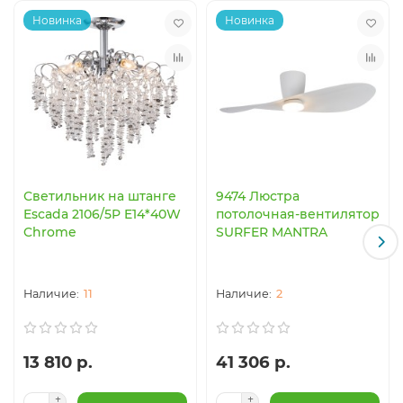
Новинка
Новинка
Светильник на штанге
9474 Люстра
Escada 2106/5P E14*40W
потолочная-вентилятор
Chrome
SURFER MANTRA
11
2
13 810 р.
41 306 р.