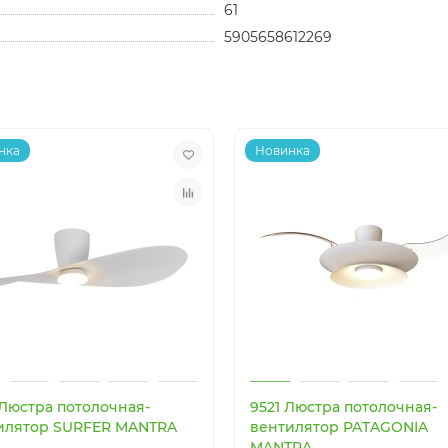
61
5905658612269
нка
Новинка
 Люстра потолочная-
9521 Люстра потолочная-
илятор SURFER MANTRA
вентилятор PATAGONIA
MANTRA