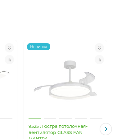
Новинка
Новинка
9525 Люстра потолочная-
9641 Люс
вентилятор GLASS FAN
вентиля
MANTRA
MANTRA