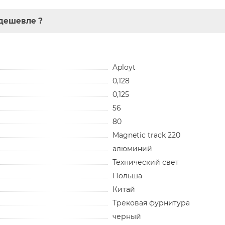
дешевле ?
Aployt
0,128
0,125
56
80
Magnetic track 220
алюминий
Технический свет
Польша
Китай
Трековая фурнитура
черный