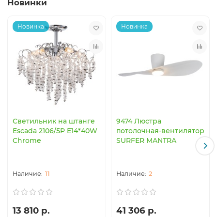
Новинки
Новинка
Новинка
Светильник на штанге
9474 Люстра
Escada 2106/5P E14*40W
потолочная-вентилятор
Chrome
SURFER MANTRA
11
2
13 810 р.
41 306 р.