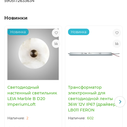
5905172633634
Новинки
Новинка
Новинка
Светодиодный
Трансформатор
настенный светильник
электронный для
LEIA Marble B D20
светодиодной ленты
ImperiumLoft
36W 12V IP67 (драйвер),
LB011 FERON
2
602