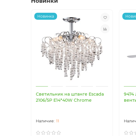
Новинки
Новинка
Нови
Светильник на штанге Escada
9474
2106/5P E14*40W Chrome
вент
11