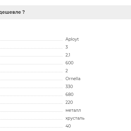
дешевле ?
Aployt
3
2,1
600
2
Ornella
330
680
220
металл
хрусталь
40