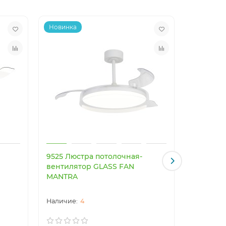
Новинка
Новинка
9525 Люстра потолочная-
9641 Люс
вентилятор GLASS FAN
вентиля
MANTRA
MANTRA
4