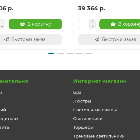
06 р.
39 364 р.
В корзину
В корзин
Быстрый заказ
Быстрый заказ
лнительно
Интернет-магазин
и
Бра
Люстры
рий
Настольные лампы
одители
Светильники
айта
Торшеры
Трековые светильники