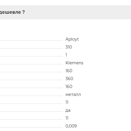
дешевле ?
Aployt
310
1
Klemens
160
360
160
металл
11
да
11
0,009