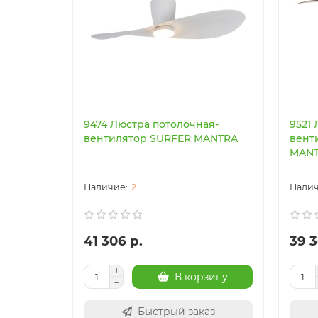
9474 Люстра потолочная-
9521
вентилятор SURFER MANTRA
вент
MAN
2
41 306 р.
39 3
В корзину
Быстрый заказ