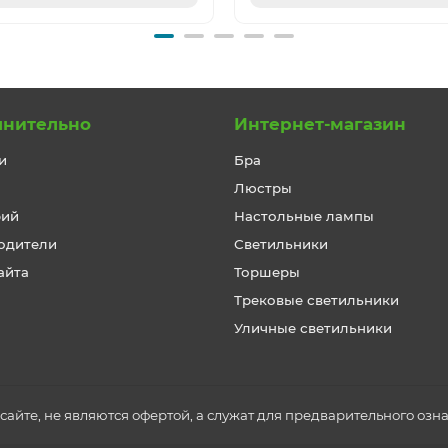
лнительно
Интернет-магазин
и
Бра
Люстры
рий
Настольные лампы
одители
Светильники
айта
Торшеры
Трековые светильники
Уличные светильники
айте, не являются офертой, а служат для предварительного озн