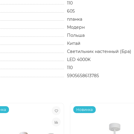
110
605
планка
Модерн
Польша
Китай
Светильник настенный (Бра)
LED 4000K
110
5905658613785
нка
Новинка