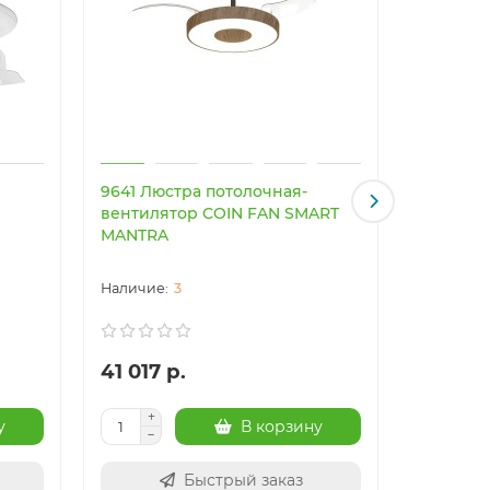
9641 Люстра потолочная-
9479 Лю
вентилятор COIN FAN SMART
вентиля
MANTRA
3
41 017 р.
40 949
у
В корзину
Быстрый заказ