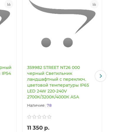
ерный
359982 STREET NT26 000
359983 S
 IP54
черный Светильник
черный 
ландшафтный с переключ.
ландшаф
цветовой температуры IP65
цветово
LED 24W 220-240V
LED 12W 
2700К/3200К/4000К ASA
2700К/3
78
11 350 р.
8 060 