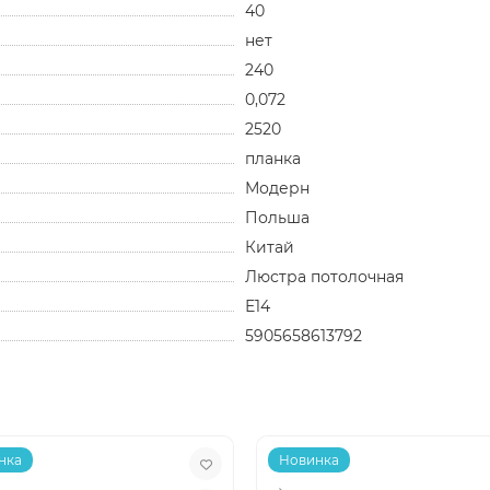
40
нет
240
0,072
2520
планка
Модерн
Польша
Китай
Люстра потолочная
Е14
5905658613792
нка
Новинка