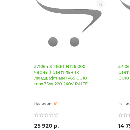
371064 STREET NT26 000
3710
черный Светильник
Свет
ландшафтный IP65 GU10
GU10
max.35W 220-240V RALTE
18
25 920 р.
14 7