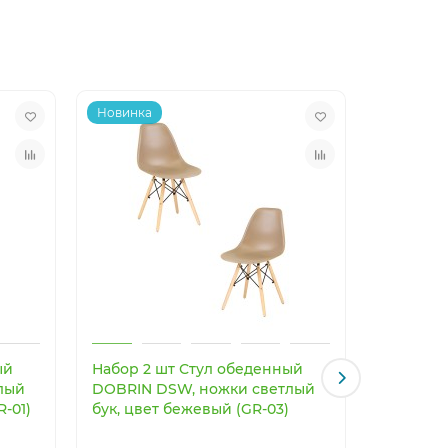
Новинка
Новинка
ый
Набор 2 шт Стул обеденный
Светоди
лый
DOBRIN DSW, ножки светлый
светильн
R-01)
бук, цвет бежевый (GR-03)
Imperiu