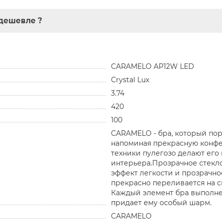
дешевле ?
CARAMELO AP12W LED
Crystal Lux
3.74
420
100
CARAMELO - бра, который по
напоминая прекрасную конфет
техники пулегозо делают ег
интерьера.Прозрачное стекло
эффект легкости и прозрачнос
прекрасно переливается на св
Каждый элемент бра выполнен
придает ему особый шарм.
CARAMELO