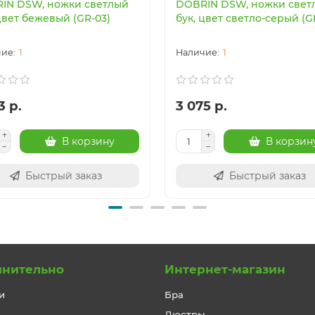
IN DSW, ножки светлый
DOBRIN DSW, ножки свет
цвет бежевый (GR-03)
бук, цвет светло-серый (G
1
1
3 р.
3 075 р.
В корзину
В корзин
Быстрый заказ
Быстрый заказ
лнительно
Интернет-магазин
и
Бра
Люстры