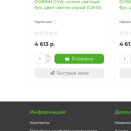
DOBRIN DSW, ножки светлый
DOBR
бук, цвет светло-серый (GR-01)
бук, 
1
4 613 р.
4 61
В корзину
Быстрый заказ
Информация
Допо
Контакты
Новинк
Политика конфиденциальности
Акции