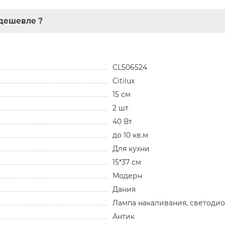
дешевле ?
CL506524
Citilux
15 см
2 шт
40 Вт
до 10 кв.м
Для кухни
15*37 см
Модерн
Дания
Лампа накаливания, светоди
Антик