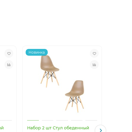
Новинка
Новинка
ый
Набор 2 шт Стул обеденный
Светоди