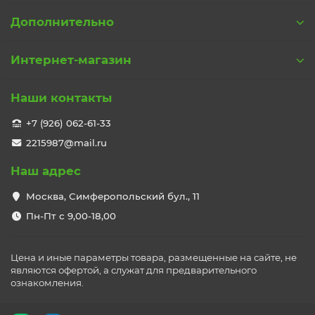
Denkirs предлагает широкий спектр осветительных
Дополнительно
решений:
встраиваемые светильники;
Интернет-магазин
накладные модели;
подвесные светильники;
трековые системы (однофазные и SMART);
Наши контакты
подсветка для ступеней и ниш;
декоративные светильники.
+7 (926) 062-61-33
Технологические преимущества
2215987@mail.ru
Качественные LED‑модули от ведущих
Наш адрес
европейских производителей (OSRAM, CREE,
Bridgelux, Hokasu).
Москва, Симферопольский бул., 11
Долговечность: срок службы светодиодов —
до 50 000 часов.
Пн-Пт с 9,00-18,00
Энергоэффективность: класс A++.
Интеллектуальные решения: совместимость с
системами «умный дом», поддержка
Цена и иные параметры товара, размещенные на сайте, не
диммирования.
являются офертой, а служат для предварительного
Широкий диапазон цветовой температуры: от
ознакомления.
тёплого (2700 K) до нейтрального (4000 K) света.
Степени защиты: IP20 (для сухих помещений),