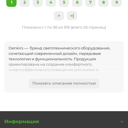
1
2
3
4
5
6
7
8
9
>
>|
Показано с 1 по 36 из 916 (всего 26 страниц)
Denkirs — бренд светотехнического оборудования,
сочетающий современный дизайн, передовые
технологии и функциональность. Продукция
ориентирована на создание комфортного,
энергоэффективного освещения для жилых и
коммерческих пространств.
Основные характеристики бренда
Показать описание полностью
Страна происхождения: Дания.
Философия: скандинавский минимализм —
лаконичность форм, экологичность, практичность.
Целевая аудитория: современные горожане,
ценящие качество, технологичность и эстетику в
интерьере.
Информация
Ассортимент продукции