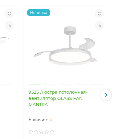
Новинка
Новинка
9525 Люстра потолочная-
9641 Люс
вентилятор GLASS FAN
вентиля
MANTRA
MANTRA
4