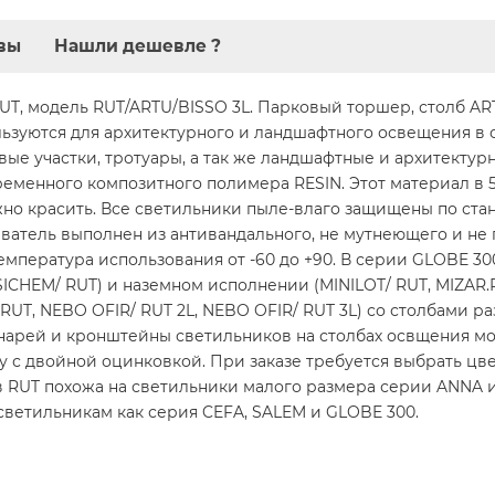
вы
Нашли дешевле ?
T, модель RUT/ARTU/BISSO 3L. Парковый торшер, столб AR
льзуются для архитектурного и ландшафтного освещения в с
ые участки, тротуары, а так же ландшафтные и архитектур
еменного композитного полимера RESIN. Этот материал в 5 
ужно красить. Все светильники пыле-влаго защищены по ст
еиватель выполнен из антивандального, не мутнеющего и н
емпература использования от -60 до +90. В серии GLOBE 300
CHEM/ RUT) и наземном исполнении (MINILOT/ RUT, MIZAR.R/ 
O/ RUT, NEBO OFIR/ RUT 2L, NEBO OFIR/ RUT 3L) со столбами 
нарей и кронштейны светильников на столбах освщения мог
 с двойной оцинковкой. При заказе требуется выбрать цвет
в RUT похожа на светильники малого размера серии ANNA 
светильникам как серия CEFA, SALEM и GLOBE 300.