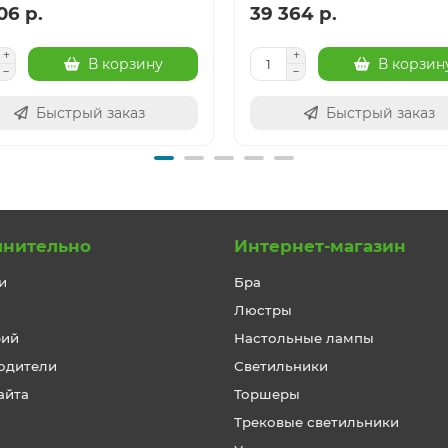
06 р.
39 364 р.
В корзину
В корзин
Быстрый заказ
Быстрый заказ
лнительно
Интернет-магазин
и
Бра
Люстры
рий
Настольные лампы
одители
Светильники
айта
Торшеры
Трековые светильники