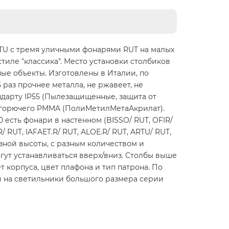
TU с тремя уличными фонарями RUT на малых
тиле "классика". Место установки столбиков
ные объекты. Изготовлены в Италии, по
раз прочнее металла, не ржавеет, не
андарту IP55 (Пылезащищенные, защита от
е горючего PMMA (ПолиМетилМетаАкрилат).
 есть фонари в настенном (BISSO/ RUT, OFIR/
RUT, IAFAET.R/ RUT, ALOE.R/ RUT, ARTU/ RUT,
разной высоты, с разным количеством и
ут устанавливаться вверх/вниз. Столбы выше
 корпуса, цвет плафона и тип патрона. По
и на светильники большого размера серии