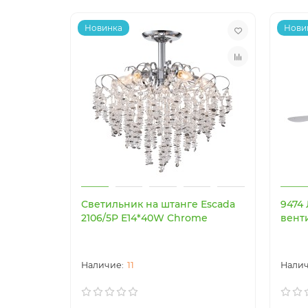
Новинка
Нови
Светильник на штанге Escada
9474
2106/5P E14*40W Chrome
вент
11