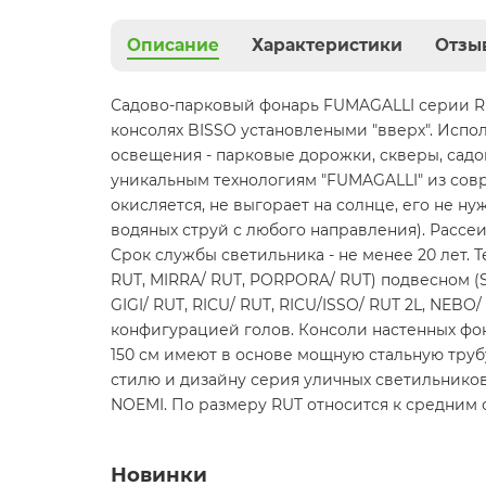
Описание
Характеристики
Отзы
Садово-парковый фонарь FUMAGALLI серии RU
консолях BISSO установлеными "вверх". Испо
освещения - парковые дорожки, cкверы, садов
уникальным технологиям "FUMAGALLI" из совр
окисляется, не выгорает на солнце, его не н
водяных струй с любого направления). Расс
Срок службы светильника - не менее 20 лет. Т
RUT, MIRRA/ RUT, PORPORA/ RUT) подвесном (SI
GIGI/ RUT, RICU/ RUT, RICU/ISSO/ RUT 2L, NEB
конфигурацией голов. Консоли настенных фо
150 см имеют в основе мощную стальную трубу
стилю и дизайну серия уличных светильнико
NOEMI. По размеру RUT относится к средним 
Новинки