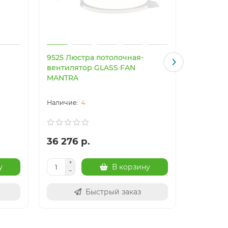
9525 Люстра потолочная-
9641 Люс
вентилятор GLASS FAN
вентиля
MANTRA
MANTRA
4
36 276 р.
41 017 
у
В корзину
Быстрый заказ