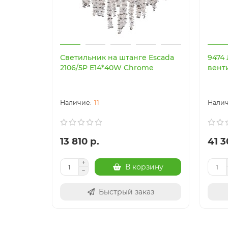
Светильник на штанге Escada
9474
2106/5P E14*40W Chrome
вент
11
13 810 р.
41 3
В корзину
Быстрый заказ