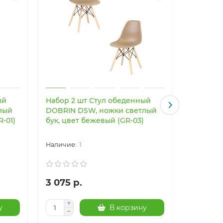
ый
Набор 2 шт Стул обеденный
Светоди
лый
DOBRIN DSW, ножки светлый
светильн
R-01)
бук, цвет бежевый (GR-03)
Imperiu
1
3 075 р.
24 003
у
В корзину