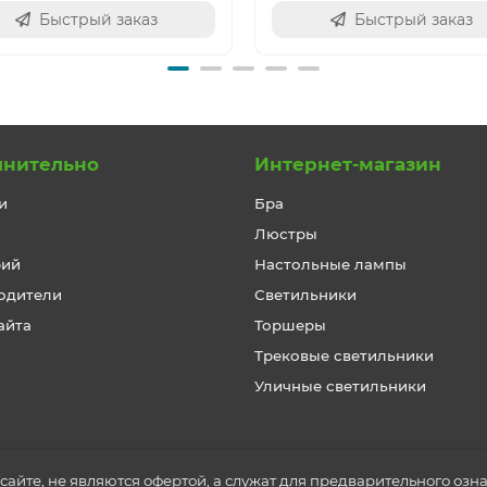
Быстрый заказ
Быстрый заказ
лнительно
Интернет-магазин
и
Бра
Люстры
рий
Настольные лампы
одители
Светильники
айта
Торшеры
Трековые светильники
Уличные светильники
айте, не являются офертой, а служат для предварительного озн