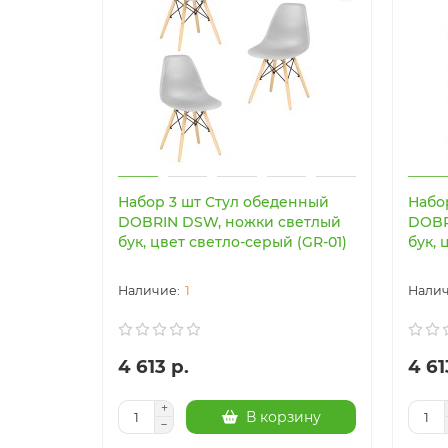
Набор 3 шт Стул обеденный
Набо
DOBRIN DSW, ножки светлый
DOBR
бук, цвет светло-серый (GR-01)
бук, 
1
4 613 р.
4 61
В корзину