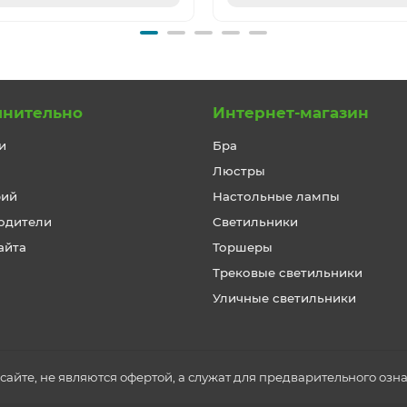
лнительно
Интернет-магазин
и
Бра
Люстры
рий
Настольные лампы
одители
Светильники
айта
Торшеры
Трековые светильники
Уличные светильники
айте, не являются офертой, а служат для предварительного озн