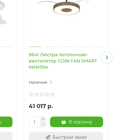
9641 Люстра потолочная-
9479 Лю
вентилятор COIN FAN SMART
вентиля
MANTRA
3
41 017 р.
40 949
у
В корзину
Быстрый заказ