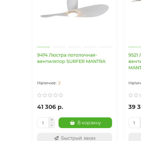
9474 Люстра потолочная-
9521
вентилятор SURFER MANTRA
вент
MAN
2
41 306 р.
39 3
В корзину
Быстрый заказ