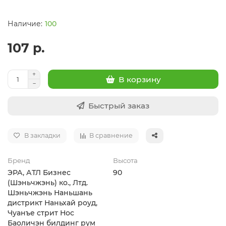
100
107 р.
В корзину
Быстрый заказ
В закладки
В сравнение
Бренд
Высота
ЭРА, АТЛ Бизнес
90
(Шэньчжэнь) ко., Лтд.
Шэньчжэнь Наньшань
дистрикт Наньхай роуд,
Чуанъе стрит Нос
Баоличэн билдинг рум