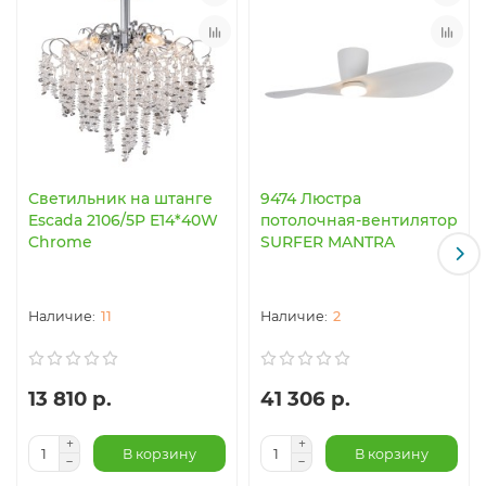
Светильник на штанге
9474 Люстра
Escada 2106/5P E14*40W
потолочная-вентилятор
Chrome
SURFER MANTRA
11
2
13 810 р.
41 306 р.
В корзину
В корзину