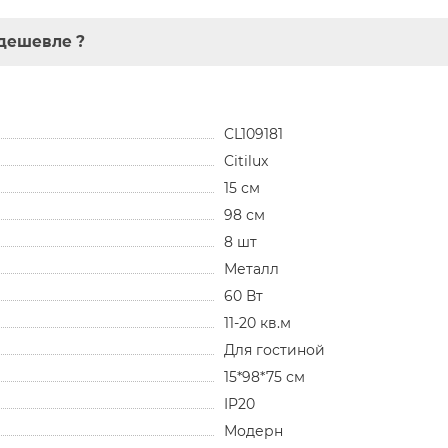
дешевле ?
CL109181
Citilux
15 см
98 см
8 шт
Металл
60 Вт
11-20 кв.м
Для гостиной
15*98*75 см
IP20
Модерн