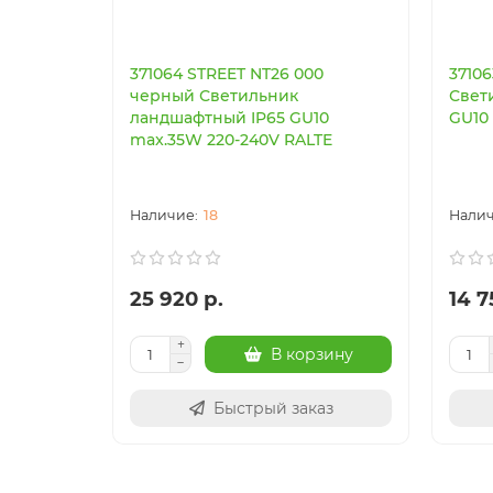
371064 STREET NT26 000
3710
черный Светильник
Свет
ландшафтный IP65 GU10
GU10
max.35W 220-240V RALTE
18
25 920 р.
14 7
В корзину
Быстрый заказ