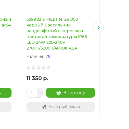
ерный
359982 STREET NT26 000
359983 S
 IP54
черный Светильник
черный 
ландшафтный с переключ.
ландшаф
цветовой температуры IP65
цветово
LED 24W 220-240V
LED 12W 
2700К/3200К/4000К ASA
2700К/3
78
11 350 р.
8 060 
у
В корзину
Быстрый заказ