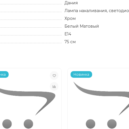
Дания
Лампа накаливания, светоди
Хром
Белый Матовый
E14
75 см
нка
Новинка