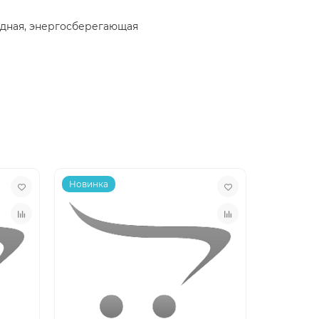
одная, энергосберегающая
Новинка
Новинка