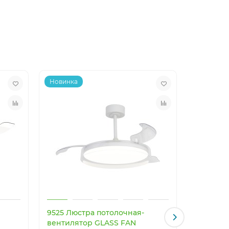
Новинка
Новинка
9525 Люстра потолочная-
9641 Люс
вентилятор GLASS FAN
вентиля