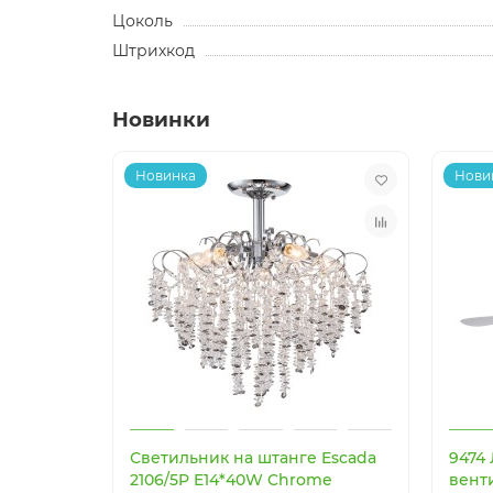
Цоколь
Штрихкод
Новинки
Новинка
Нови
Светильник на штанге Escada
9474
2106/5P E14*40W Chrome
вент