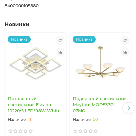
8400000105880
Новинки
Новинка
Новинка
Потолочный
Подвесной светильник
светильник Escada
Maytoni MOD537PL-
10220/5 LED*98W White
07MG
11
50