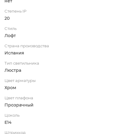
нет
Степень IP
20
Стиль
Лофт
Страна производства
Испания
Тип светильника
Люстра
Цвет арматуры
Хром
Цвет плафона
Прозрачный
Цоколь
E14
Штрихкод