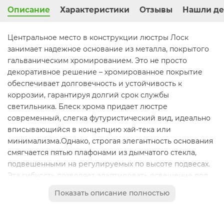
Описание
Характеристики
Отзывы
Нашли де
Центральное место в конструкции люстры Лоск
занимает надежное основание из металла, покрытого
гальваническим хромированием. Это не просто
декоративное решение – хромированное покрытие
обеспечивает долговечность и устойчивость к
коррозии, гарантируя долгий срок службы
светильника. Блеск хрома придает люстре
современный, слегка футуристический вид, идеально
вписывающийся в концепцию хай-тека или
минимализма.Однако, строгая элегантность основания
смягчается пятью плафонами из дымчатого стекла,
подвешенными на регулируемых по высоте подвесах.
Эта гибкость позволяет адаптировать освещение под
индивидуальные потребности и особенности
Показать описание полностью
помещения. Вы можете разместить плафоны на разной
высоте, создавая уникальные световые композиции,
играя с глубиной и интенсивностью освещения.