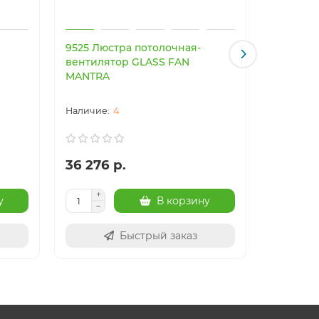
9525 Люстра потолочная-
9641 Люс
вентилятор GLASS FAN
вентиля
MANTRA
MANTRA
4
36 276 р.
41 017 
у
В корзину
Быстрый заказ