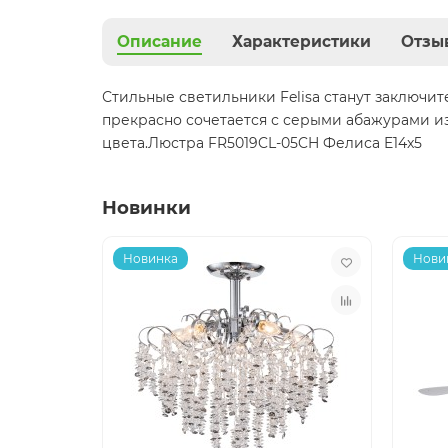
Описание
Характеристики
Отзы
Стильные светильники Felisa станут заключи
прекрасно сочетается с серыми абажурами из
цвета.Люстра FR5019CL-05CH Фелиса E14x5
Новинки
Новинка
Нови