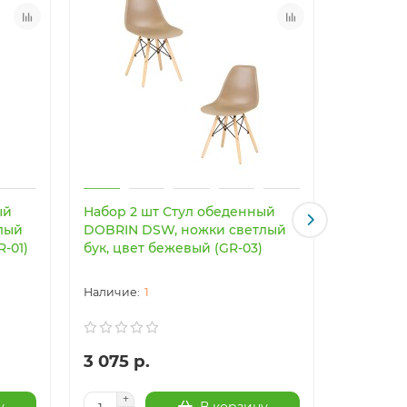
ый
Набор 2 шт Стул обеденный
Светоди
лый
DOBRIN DSW, ножки светлый
светильн
R-01)
бук, цвет бежевый (GR-03)
Imperiu
1
3 075 р.
24 003