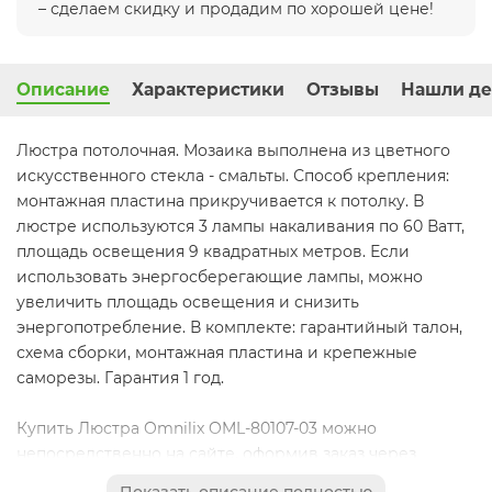
– сделаем скидку и продадим по хорошей цене!
Описание
Характеристики
Отзывы
Нашли де
Люстра потолочная. Мозаика выполнена из цветного
искусственного стекла - смальты. Способ крепления:
монтажная пластина прикручивается к потолку. В
люстре используются 3 лампы накаливания по 60 Ватт,
площадь освещения 9 квадратных метров. Если
использовать энергосберегающие лампы, можно
увеличить площадь освещения и снизить
энергопотребление. В комплекте: гарантийный талон,
схема сборки, монтажная пластина и крепежные
саморезы. Гарантия 1 год.
Купить Люстра Omnilix OML-80107-03 можно
непосредственно на сайте, оформив заказ через
корзину или позвонить нам по тел.: (495) 133-92-80 или