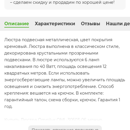
– сделаем скидку и продадим по хорошей цене!
Описание
Характеристики
Отзывы
Нашли де
Люстра подвесная металлическая, цвет покрытия
кремовый. Люстра выполнена в классическом стиле,
декорирована хрустальными прозрачными
подвесками. В люстре используются 6 ламп
накаливания по 40 Ватт, площадь освещения 12
квадратных метров. Если использовать
энергосберегающие лампы, можно увеличить площадь
освещения и снизить энергопотребление. Способ
крепления: вешается на крючок. В комплекте:
гарантийный талон, схема сборки, крючок. Гарантия 1
год.
Купить Люстра Omnilux OML-30503-06 можно
непосредственно на сайте, оформив заказ через