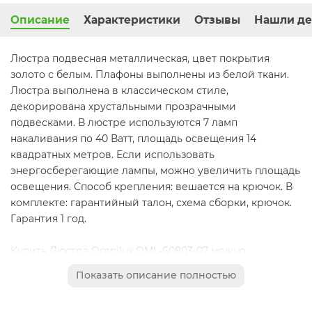
Описание
Характеристики
Отзывы
Нашли де
Люстра подвесная металлическая, цвет покрытия
золото с белым. Плафоны выполнены из белой ткани.
Люстра выполнена в классическом стиле,
декорирована хрустальными прозрачными
подвесками. В люстре используются 7 ламп
накаливания по 40 Ватт, площадь освещения 14
квадратных метров. Если использовать
энергосберегающие лампы, можно увеличить площадь
освещения. Способ крепления: вешается на крючок. В
комплекте: гарантийный талон, схема сборки, крючок.
Гарантия 1 год.
Купить Люстра Omnilux OML-60803-07 можно
непосредственно на сайте, оформив заказ через
Показать описание полностью
корзину или позвонить нам по тел.: (495) 133-92-80 или
(926) 062-61-33. Мы Вам предложим лучшую цену и