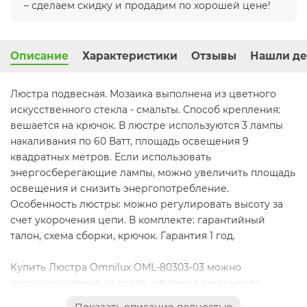
– сделаем скидку и продадим по хорошей цене!
Описание
Характеристики
Отзывы
Нашли де
Люстра подвесная. Мозаика выполнена из цветного
искусственного стекла - смальты. Способ крепления:
вешается на крючок. В люстре используются 3 лампы
накаливания по 60 Ватт, площадь освещения 9
квадратных метров. Если использовать
энергосберегающие лампы, можно увеличить площадь
освещения и снизить энергопотребление.
Особенность люстры: можно регулировать высоту за
счет укорочения цепи. В комплекте: гарантийный
талон, схема сборки, крючок. Гарантия 1 год.
Купить Люстра Omnilux OML-80303-03 можно
непосредственно на сайте, оформив заказ через
корзину или позвонить нам по тел.: (495) 133-92-80 или