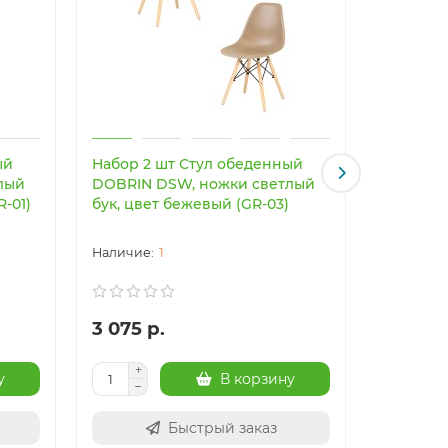
ый
Набор 2 шт Стул обеденный
Светоди
лый
DOBRIN DSW, ножки светлый
светильн
R-01)
бук, цвет бежевый (GR-03)
Imperiu
1
3 075 р.
24 003
у
В корзину
Быстрый заказ