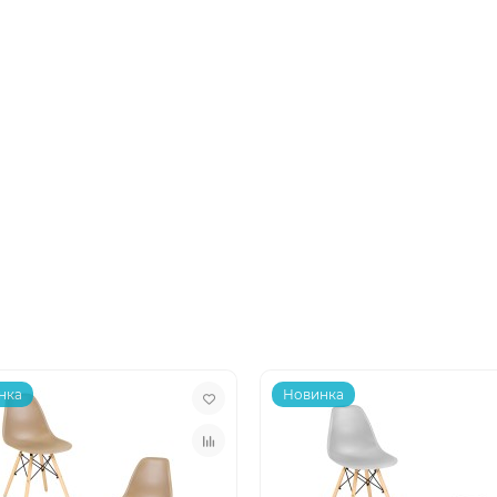
нка
Новинка