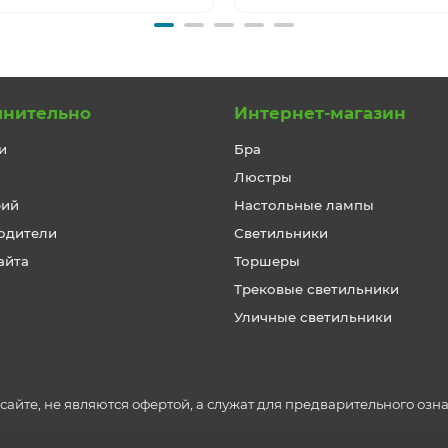
лнительно
Интернет-магазин
и
Бра
Люстры
рий
Настольные лампы
одители
Светильники
айта
Торшеры
Трековые светильники
Уличные светильники
айте, не являются офертой, а служат для предварительного озн