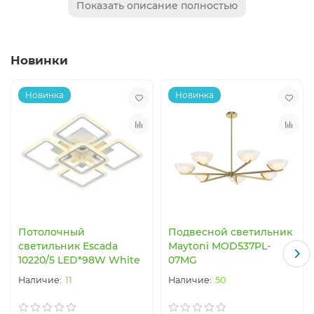
Показать описание полностью
японского сада. Светильники коллекции имеют
хромированную и антрацитовую отделку, которая
может сочетаться или контрастировать с черным или
Новинки
белым цветом абажура.
Новинка
Новинка
Потолочный
Подвесной светильник
светильник Escada
Maytoni MOD537PL-
10220/5 LED*98W White
07MG
11
50