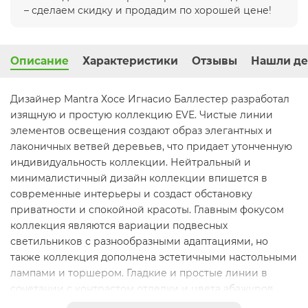
– сделаем скидку и продадим по хорошей цене!
Описание
Характеристики
Отзывы
Нашли де
Дизайнер Mantra Хосе Игнасио Баллестер разработал
изящную и простую коллекцию EVE. Чистые линии
элементов освещения создают образ элегантных и
лаконичных ветвей деревьев, что придает утонченную
индивидуальность коллекции. Нейтральный и
минималистичный дизайн коллекции впишется в
современные интерьеры и создаст обстановку
приватности и спокойной красоты. Главным фокусом
коллекция являются вариации подвесных
светильников с разнообразными адаптациями, но
также коллекция дополнена эстетичными настольными
лампами и торшером. Гладкие и простые линии в
сочетании с контрастом отделки и цвета абажуров
создают атмосферу сбалансированного и прекрасного