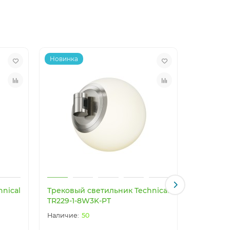
Новинка
Новинка
nical
Трековый светильник Technical
Трековый
TR229-1-8W3K-PT
TR229-1
50