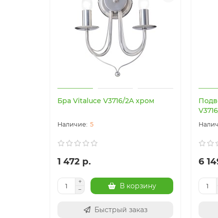
Бра Vitaluce V3716/2A хром
Подв
V3716
5
1 472 р.
6 14
В корзину
Быстрый заказ