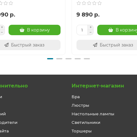
990 р.
9 890 р.
В корзину
В корзин
Быстрый заказ
Быстрый заказ
лнительно
Интернет-магазин
и
Бра
Люстры
рий
Настольные лампы
одители
Светильники
айта
Торшеры