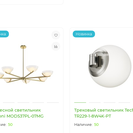
нка
Новинка
есной светильник
Трековый светильник Tech
oni MOD537PL-07MG
TR229-1-8W4K-PT
50
50