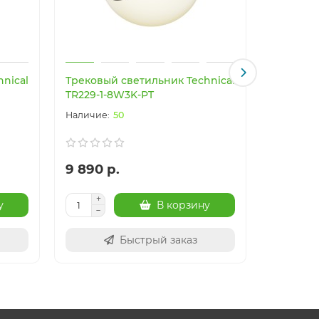
nical
Трековый светильник Technical
Трековый
TR229-1-8W3K-PT
TR229-1
50
9 890 р.
7 390 р
у
В корзину
Быстрый заказ