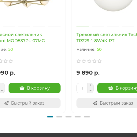
есной светильник
Трековый светильник Tech
oni MOD537PL-07MG
TR229-1-8W4K-PT
50
50
990 р.
9 890 р.
В корзину
В корзин
Быстрый заказ
Быстрый заказ