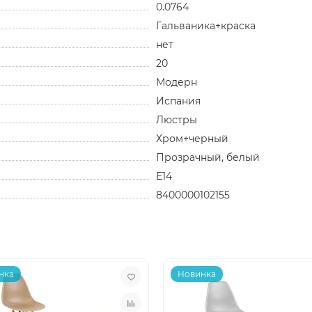
0.0764
Гальваника+краска
нет
20
Модерн
Испания
Люстры
Хром+черный
Прозрачный, белый
E14
8400000102155
нка
Новинка