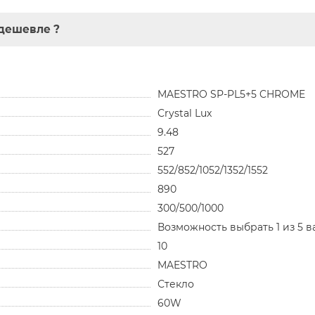
дешевле ?
MAESTRO SP-PL5+5 CHROME
Crystal Lux
9.48
527
552/852/1052/1352/1552
890
300/500/1000
Возможность выбрать 1 из 5 в
10
MAESTRO
Стекло
60W