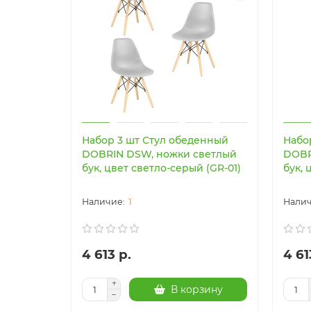
Набор 3 шт Стул обеденный
Набо
DOBRIN DSW, ножки светлый
DOBR
бук, цвет светло-серый (GR-01)
бук, 
1
4 613 р.
4 61
В корзину