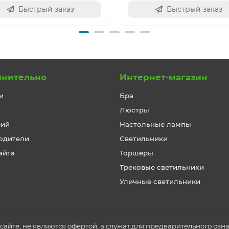
Быстрый заказ
Быстрый заказ
лнительно
Интернет-магазин
и
Бра
Люстры
рий
Настольные лампы
одители
Светильники
айта
Торшеры
Трековые светильники
Уличные светильники
айте, не являются офертой, а служат для предварительного озн