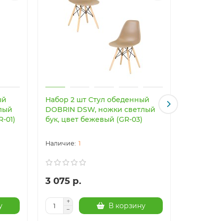
ый
Набор 2 шт Стул обеденный
Светоди
лый
DOBRIN DSW, ножки светлый
светильн
R-01)
бук, цвет бежевый (GR-03)
Imperiu
1
3 075 р.
24 003
у
В корзину