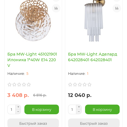
Бра MW-Light 451021901
Бра MW-Light Аделард
Илоника 1*40W E14 220
642028401 642028401
V
5
1
3 408 р.
12 040 р.
6 816 р.
В корзину
В корзину
Быстрый заказ
Быстрый заказ