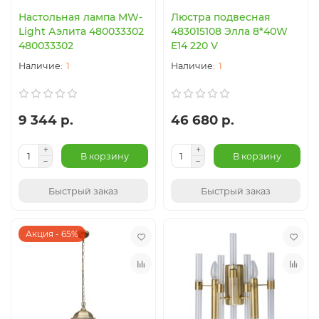
Настольная лампа MW-
Люстра подвесная
Light Аэлита 480033302
483015108 Элла 8*40W
480033302
E14 220 V
1
1
9 344 р.
46 680 р.
В корзину
В корзину
Быстрый заказ
Быстрый заказ
Акция - 65%