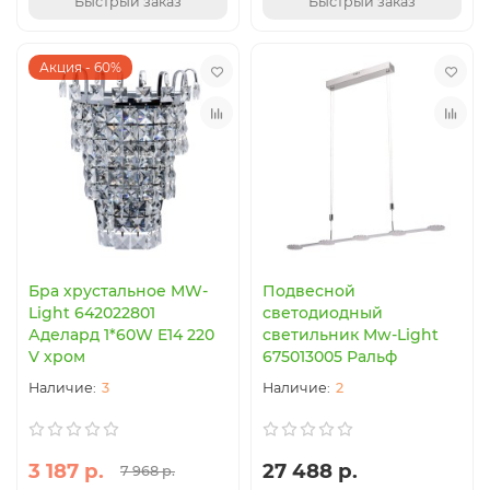
Быстрый заказ
Быстрый заказ
Акция - 60%
Бра хрустальное MW-
Подвесной
Light 642022801
светодиодный
Аделард 1*60W E14 220
светильник Mw-Light
V хром
675013005 Ральф
3
2
3 187 р.
27 488 р.
7 968 р.