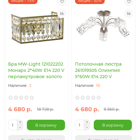
Акция - 75%
Акция - 50%
Бра MW-Light 121022202
Потолочная люстра
Монарх 2*40W E14 220 V
261019505 Олимпия
перламутровое золото
5*60W E14 220 V
2
16
4 680 р.
4 680 р.
18 728 р.
9 360 р.
В корзину
В корзину