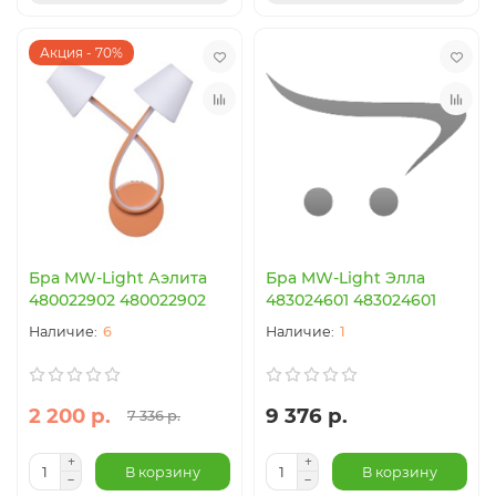
Акция - 70%
Бра MW-Light Аэлита
Бра MW-Light Элла
480022902 480022902
483024601 483024601
6
1
2 200 р.
9 376 р.
7 336 р.
В корзину
В корзину